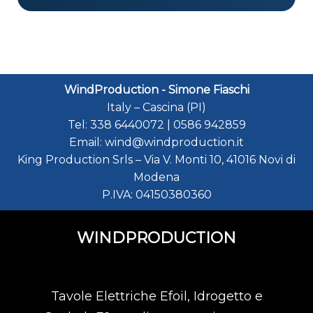
WindProduction - Simone Fiaschi
Italy
–
Cascina (PI)
Tel:
338 6440072
|
0586 942859
Email:
wind@windproduction.it
King Production Srls
–
Via V. Monti 10
,
41016
Novi di
Modena
P.IVA:
04150380360
WINDPRODUCTION
Tavole Elettriche Efoil, Idrogetto e